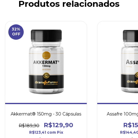
Produtos relacionados
32
%
OFF
Akkermat® 150mg - 30 Cápsulas
Assafre 100mg
R$129,90
R$15
R$189,90
R$123,41
com
Pix
R$144,4