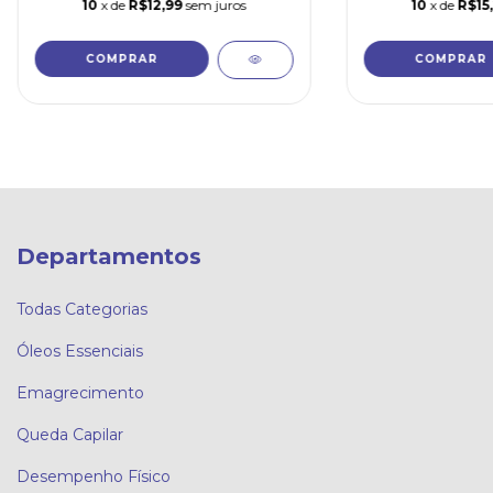
10
x de
R$12,99
sem juros
10
x de
R$15
Departamentos
Todas Categorias
Óleos Essenciais
Emagrecimento
Queda Capilar
Desempenho Físico