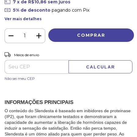
7
x de
R$10,86
sem juros
5% de desconto
pagando com Pix
Ver mais detalhes
ALTERAR CEP
Entregas para o CEP:
Meios de envio
CALCULAR
Não sei meu CEP
INFORMAÇÕES PRINCIPAIS
O conteúdo do Slendesta é baseado em inibidores de proteinase 
(IP2), que foram clinicamente testados e demonstraram a 
capacidade de aumentar a liberação de hormônios capazes de 
induzir a sensação de satisfação. Então não perca tempo, 
Slendesta é um ótimo aliado para quem quer perder peso. Ao 