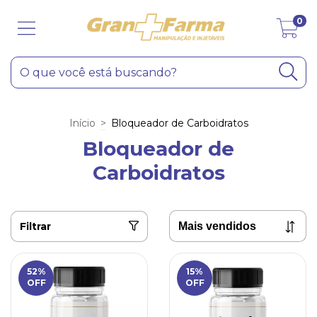
0
Início
>
Bloqueador de Carboidratos
Bloqueador de
Carboidratos
Filtrar
52
%
15
%
OFF
OFF