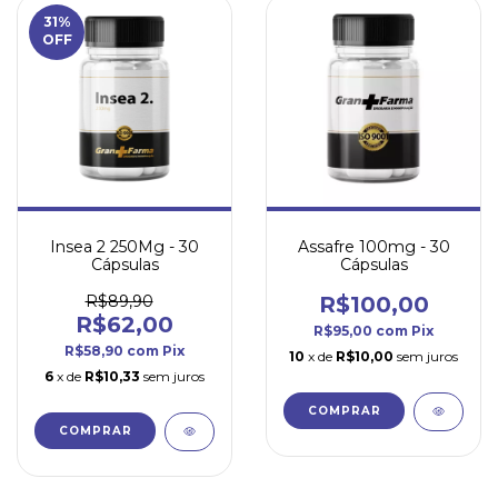
31
%
OFF
Insea 2 250Mg - 30
Assafre 100mg - 30
Cápsulas
Cápsulas
R$89,90
R$100,00
R$62,00
R$95,00
com
Pix
R$58,90
com
Pix
10
x de
R$10,00
sem juros
6
x de
R$10,33
sem juros