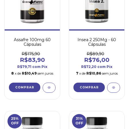
Assafre 100mg 60
Insea 2 250Mg - 60
Cápsulas
Cápsulas
R$175,90
R$89,90
R$83,90
R$76,00
R$79,71
com
Pix
R$72,20
com
Pix
8
x de
R$10,49
sem juros
7
x de
R$10,86
sem juros
25
%
31
%
OFF
OFF