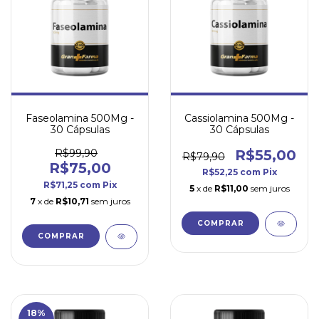
Faseolamina 500Mg -
Cassiolamina 500Mg -
30 Cápsulas
30 Cápsulas
R$99,90
R$55,00
R$79,90
R$75,00
R$52,25
com
Pix
R$71,25
com
Pix
5
x de
R$11,00
sem juros
7
x de
R$10,71
sem juros
18
%