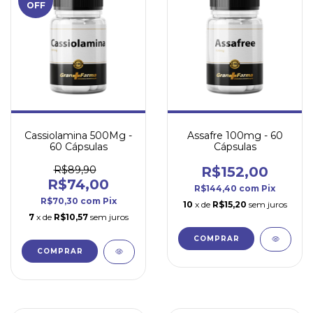
OFF
Cassiolamina 500Mg -
Assafre 100mg - 60
60 Cápsulas
Cápsulas
R$89,90
R$152,00
R$74,00
R$144,40
com
Pix
R$70,30
com
Pix
10
x de
R$15,20
sem juros
7
x de
R$10,57
sem juros