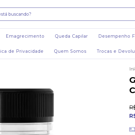
Emagrecimento
Queda Capilar
Desempenho Fí
tica de Privacidade
Quem Somos
Trocas e Devol
Iní
G
C
R
R