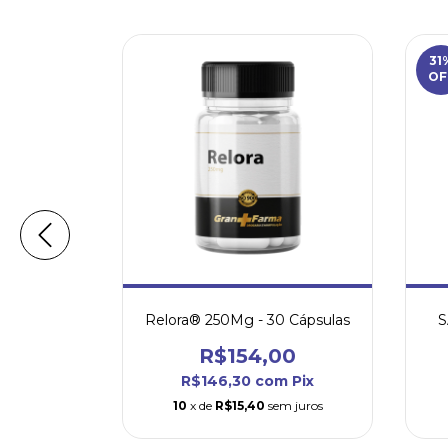
31
OF
500Mg - 60
Relora® 250Mg - 30 Cápsulas
S
R$154,00
5,00
R$146,30
com
Pix
Pix
10
x de
R$15,40
sem juros
 juros