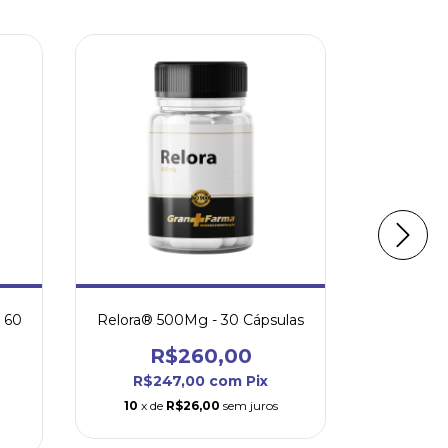
39
%
OFF
- 60
Relora® 500Mg - 30 Cápsulas
Passiflor
R$260,00
R$89,
R$247,00
com
Pix
R$
10
x de
R$26,00
sem juros
5
x de