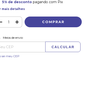
5% de desconto
pagando com Pix
r mais detalhes
ALTERAR CEP
regas para o CEP:
Meios de envio
CALCULAR
o sei meu CEP