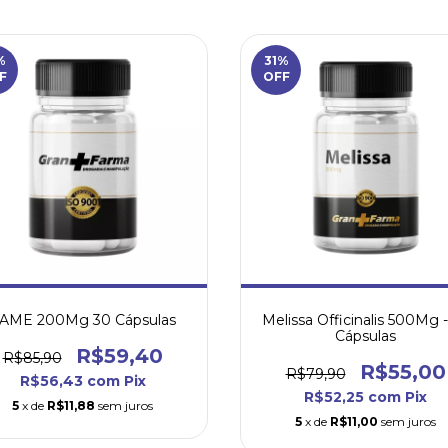
%
31
%
F
OFF
AME 200Mg 30 Cápsulas
Melissa Officinalis 500Mg 
Cápsulas
R$59,40
R$85,90
R$55,00
R$79,90
R$56,43
com
Pix
R$52,25
com
Pix
5
x de
R$11,88
sem juros
5
x de
R$11,00
sem juros