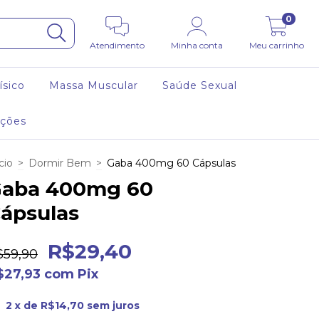
0
Atendimento
Minha conta
Meu carrinho
sico
Massa Muscular
Saúde Sexual
uções
cio
>
Dormir Bem
>
Gaba 400mg 60 Cápsulas
aba 400mg 60
ápsulas
R$29,40
$59,90
$27,93
com
Pix
2
x de
R$14,70
sem juros