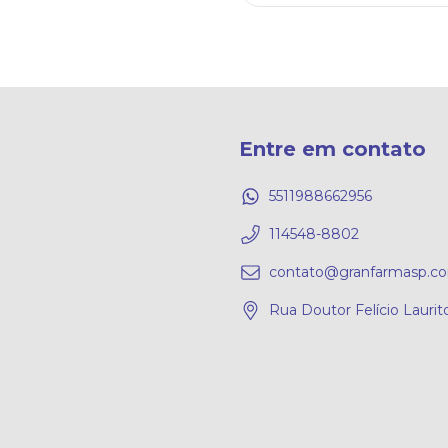
Entre em contato
5511988662956
114548-8802
contato@granfarmasp.co
Rua Doutor Felício Laurito